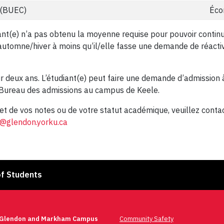
 (BUEC)
Éco
ant(e) n’a pas obtenu la moyenne requise pour pouvoir continuer
utomne/hiver à moins qu’il/elle fasse une demande de réacti
ur deux ans. L’étudiant(e) peut faire une demande d’admissio
u Bureau des admissions au campus de Keele.
jet de vos notes ou de votre statut académique, veuillez cont
s@glendon.yorku.ca
of Students
 Glendon and Markham Campus
Community Safety