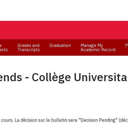
s
Grades and
Graduation
Manage My
P
ests
Transcripts
Academic Record
nds - Collège Universit
 cours. La décision sur le bulletin sera "Decision Pending" (déc