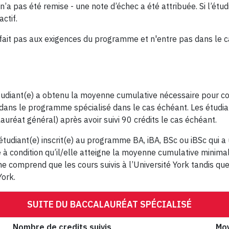
n’a pas été remise - une note d’échec a été attribuée. Si l’étudi
ctif.
sfait pas aux exigences du programme et n'entre pas dans le
tudiant(e) a obtenu la moyenne cumulative nécessaire pour c
dans le programme spécialisé dans le cas échéant. Les étudia
auréat général) après avoir suivi 90 crédits le cas échéant.
étudiant(e) inscrit(e) au programme BA, iBA, BSc ou iBSc qui 
à condition qu’il/elle atteigne la moyenne cumulative minima
 comprend que les cours suivis à l’Université York tandis qu
York.
SUITE DU BACCALAURÉAT SPÉCIALISÉ
Nombre de credits suivis
Moy