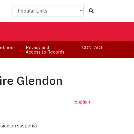
Popular Links
etitions
Privacy and
CONTACT
Access to Records
aire Glendon
English
ision en suspens).