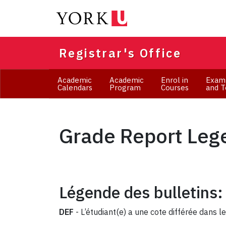
Skip
to
main
content
Registrar's Office
Academic
Academic
Enrol in
Exam
Calendars
Program
Courses
and T
Grade Report Lege
Légende des bulletins:
DEF
- L’étudiant(e) a une cote différée dans le